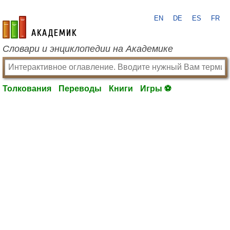
EN
DE
ES
FR
academic.ru
Словари и энциклопедии на Академике
Толкования
Переводы
Книги
Игры ⚽