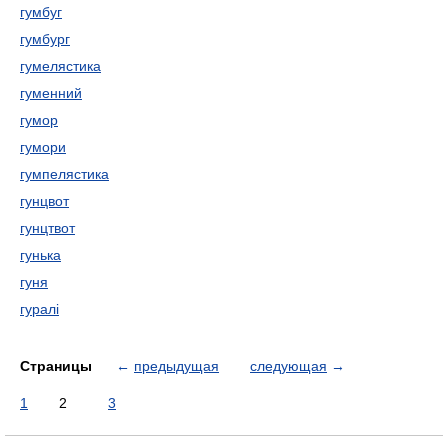
гумбуг
гумбург
гумелястика
гуменний
гумор
гумори
гумпелястика
гунцвот
гунцтвот
гунька
гуня
гуралі
Страницы
←
предыдущая
следующая
→
1
2
3