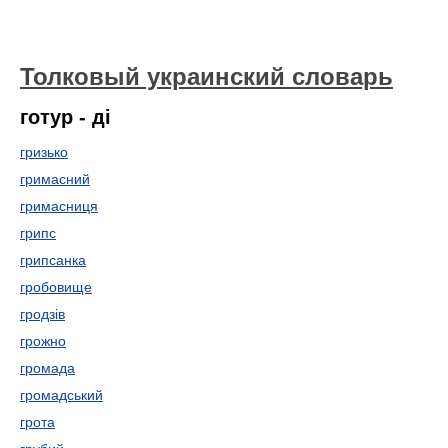
Толковый украинский словарь
готур - ді
гризько
гримасний
гримасниця
грипс
грипсанка
гробовище
гродзів
грожно
громада
громадський
грота