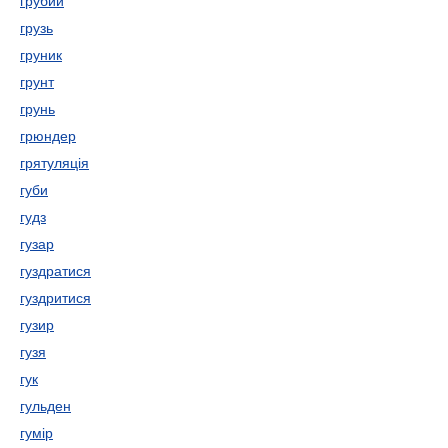
грубий
грузь
груник
грунт
грунь
грюндер
грятуляція
губи
гудз
гузар
гуздратися
гуздритися
гузир
гузя
гук
гульден
гумір